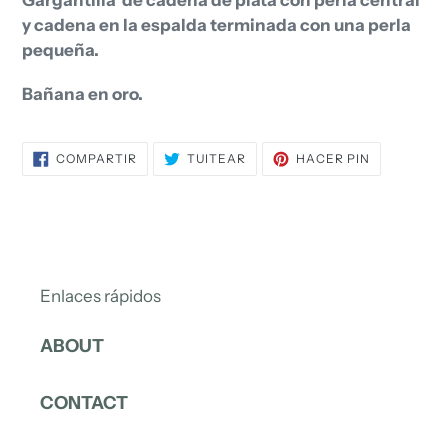
producto
y cadena en la espalda terminada con una perla
a
pequeña.
tu
carrito
Bañana en oro.
de
compra
COMPARTIR
TUITEAR
PINEAR
COMPARTIR
TUITEAR
HACER PIN
EN
EN
EN
FACEBOOK
TWITTER
PINTEREST
Enlaces rápidos
ABOUT
CONTACT