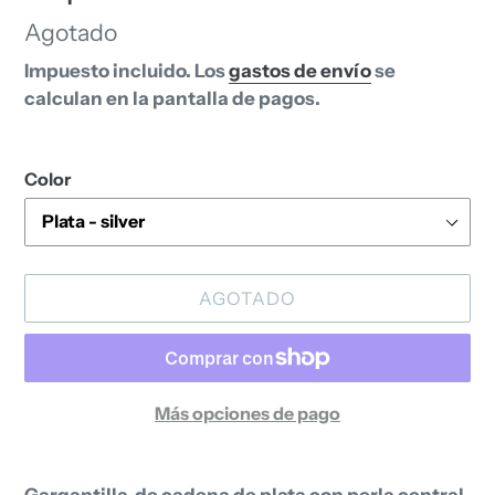
Disponibilidad
Agotado
Impuesto incluido. Los
gastos de envío
se
calculan en la pantalla de pagos.
Color
AGOTADO
Más opciones de pago
Agregando
el
Gargantilla de cadena de plata con perla central