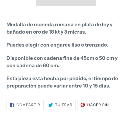
Agregando
el
Medalla de moneda romana en plata de ley y
producto
bañado en oro de 18 kt y 3 micras.
a
tu
Puedes elegir con engarce liso o trenzado.
carrito
Disponible con cadena fina de 45cm o 50 cm y
de
con cadena de 60 cm.
compra
Esta pieza esta hecha por pedido, el tiempo de
preparación puede variar entre 10 y 15 días.
COMPARTIR
TUITEAR
PINEAR
COMPARTIR
TUITEAR
HACER PIN
EN
EN
EN
FACEBOOK
TWITTER
PINTEREST