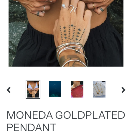
ANTERIOR
SIG
DIAPOSITIVA
DIA
MONEDA GOLDPLATED
PENDANT